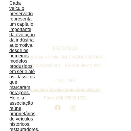
ENDEREÇO
Rua João Nichele, 881 CINQUENTENÁRIO
CAXIAS DO SUL - RS CEP 95012-631
CONTATO
scaaautomoveisantigos@gmail.co
m
Fone: (54) 97603.1732