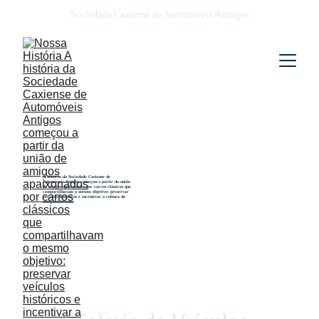
Sociedade Caxiense de Automóveis Amtigos
A história da Sociedade Caxiense de 
Automóveis Antigos começou a partir da união 
Nestor Pereira
de amigos apaixonados por carros clássicos que 
compartilhavam o mesmo objetivo: preservar 
Volkswagen Kombi 
veículos históricos e incentivar a cultura do 
antigomobilismo.
ANO 1969 Modelo Luxo
Motorização 1500
9 Lugares